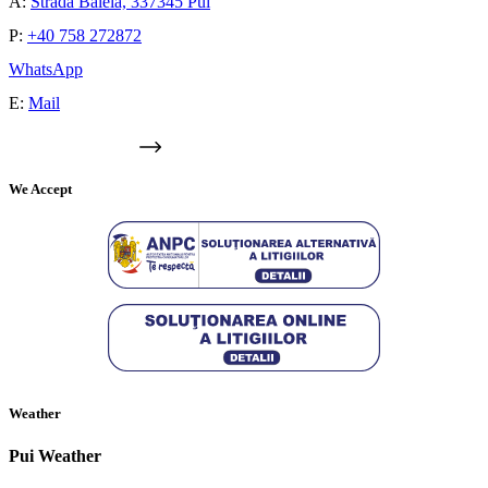
A:
Strada Baleia, 337345 Pui
P:
+40 758 272872
WhatsApp
E:
Mail
GOOGLE MAPS
We Accept
Weather
Pui Weather