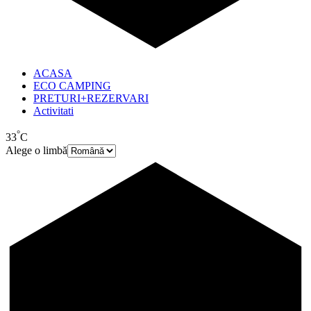
ACASA
ECO CAMPING
PRETURI+REZERVARI
Activitati
°
33
C
Alege o limbă