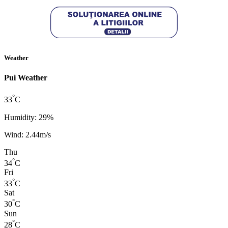
Weather
Pui Weather
°
33
C
Humidity: 29%
Wind: 2.44m/s
Thu
°
34
C
Fri
°
33
C
Sat
°
30
C
Sun
°
28
C