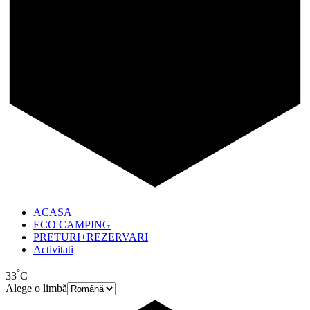
ACASA
ECO CAMPING
PRETURI+REZERVARI
Activitati
°
33
C
Alege o limbă