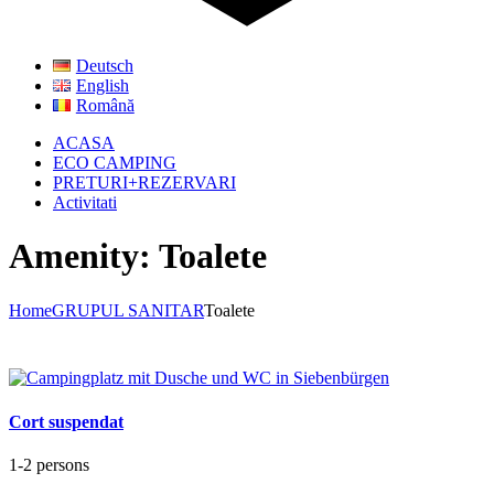
Deutsch
English
Română
ACASA
ECO CAMPING
PRETURI+REZERVARI
Activitati
Amenity: Toalete
Home
GRUPUL SANITAR
Toalete
Cort suspendat
1-2 persons