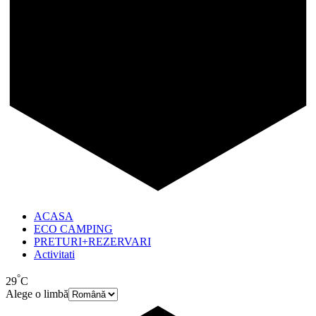
ACASA
ECO CAMPING
PRETURI+REZERVARI
Activitati
°
29
C
Alege o limbă