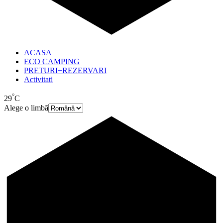
ACASA
ECO CAMPING
PRETURI+REZERVARI
Activitati
°
29
C
Alege o limbă