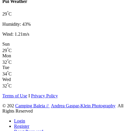
Pui Weather
°
29
C
Humidity: 43%
Wind: 1.21m/s
Sun
°
29
C
Mon
°
32
C
Tue
°
34
C
Wed
°
32
C
Terms of Use
I
Privacy Policy
© 202
Camping Baleia //
Andrea Gaspar-Klein Photography
All
Rights Reserved
Login
Register